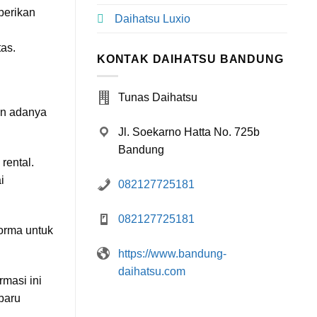
berikan
Daihatsu Luxio
as.
KONTAK DAIHATSU BANDUNG
Tunas Daihatsu
an adanya
Jl. Soekarno Hatta No. 725b
Bandung
rental.
i
082127725181
082127725181
forma untuk
https://www.bandung-
daihatsu.com
rmasi ini
baru