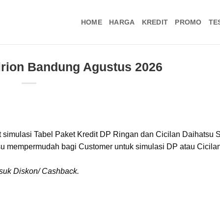
HOME
HARGA
KREDIT
PROMO
TE
Sirion Bandung Agustus 2026
ut simulasi Tabel Paket Kredit DP Ringan dan Cicilan Daihatsu S
hatsu mempermudah bagi Customer untuk simulasi DP atau Cicila
asuk Diskon/ Cashback.
tor Kredit Daihatsu