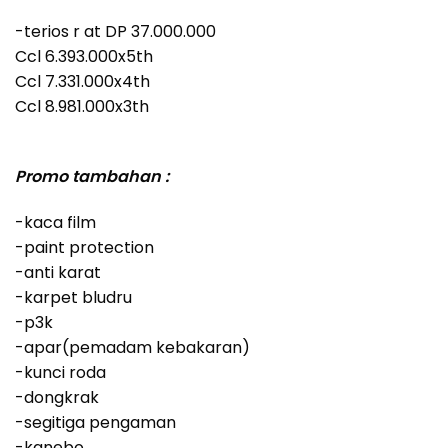
-terios r at DP 37.000.000
Ccl 6.393.000x5th
Ccl 7.331.000x4th
Ccl 8.981.000x3th
Promo tambahan :
-kaca film
-paint protection
-anti karat
-karpet bludru
-p3k
-apar(pemadam kebakaran)
-kunci roda
-dongkrak
-segitiga pengaman
-kanebo