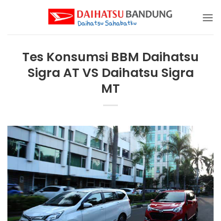
Skip
to
content
Tes Konsumsi BBM Daihatsu
Sigra AT VS Daihatsu Sigra
MT