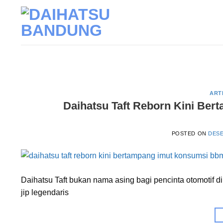
Skip
to
content
ART
Daihatsu Taft Reborn Kini Be
POSTED ON
DESE
Daihatsu Taft bukan nama asing bagi pencinta otomotif di 
jip legendaris