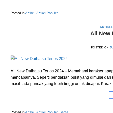
Posted in
Artikel
,
Artikel Populer
ARTIKEL
All New 
POSTED ON
JU
All New Daihatsu Terios 2024 – Memahami karakter apa
mencapainya. Seperti pendakian bukit yang dimulai dari ka
masih ada puncak yang lebih tinggi untuk dicapai. Karak
Posted in
Artikel
,
Artikel Populer
,
Berita