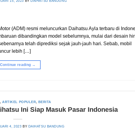
UARI 15, 2023
BY
DAIHATSU BANDUNG
 Motor (ADM) resmi meluncurkan Daihatsu Ayla terbaru di Indon
embaruan dibandingkan model sebelumnya, mulai dari desain hi
benarnya telah diprediksi sejak jauh-jauh hari. Sebab, mobil
ncur lebih […]
Continue reading
→
,
ARTIKEL POPULER
,
BERITA
aihatsu Ini Siap Masuk Pasar Indonesia
UARI 4, 2023
BY
DAIHATSU BANDUNG