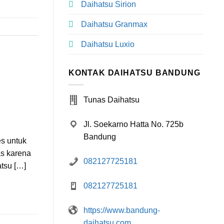
Daihatsu Sirion
Daihatsu Granmax
Daihatsu Luxio
KONTAK DAIHATSU BANDUNG
Tunas Daihatsu
Jl. Soekarno Hatta No. 725b
Bandung
s untuk
as karena
082127725181
atsu […]
082127725181
https://www.bandung-
daihatsu.com