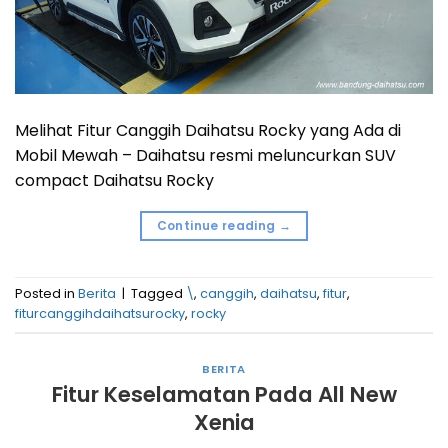
Melihat Fitur Canggih Daihatsu Rocky yang Ada di
Mobil Mewah – Daihatsu resmi meluncurkan SUV
compact Daihatsu Rocky
Continue reading
→
Posted in
Berita
|
Tagged
\
,
canggih
,
daihatsu
,
fitur
,
fiturcanggihdaihatsurocky
,
rocky
BERITA
Fitur Keselamatan Pada All New
Xenia