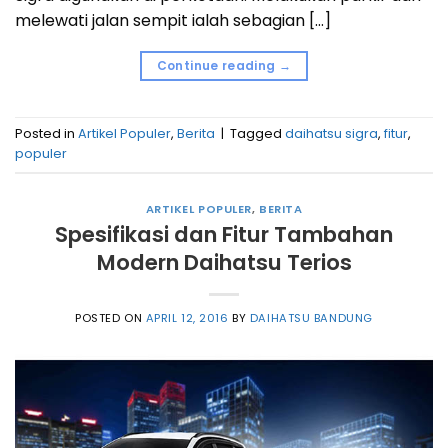
melewati jalan sempit ialah sebagian […]
Continue reading
→
Posted in
Artikel Populer
,
Berita
|
Tagged
daihatsu sigra
,
fitur
,
populer
ARTIKEL POPULER
,
BERITA
Spesifikasi dan Fitur Tambahan
Modern Daihatsu Terios
POSTED ON
APRIL 12, 2016
BY
DAIHATSU BANDUNG